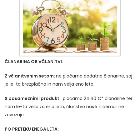
Č
LANARINA OB VČLANITVI:
Z včlanitvenim setom:
ne plačamo dodatno članarine, saj
je le-ta brezplačna in nam velja eno leto.
S posameznimi produkti
: plačamo 24.40 €* članarine ter
nam le-ta velja za eno leto, članstvo nas k ničemur ne
zavezuje.
PO PRETEKU ENEGA LETA: