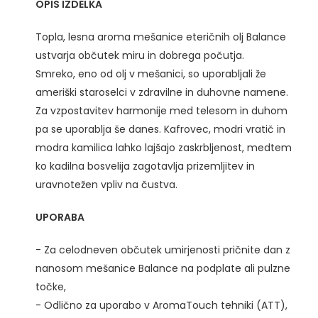
OPIS IZDELKA
Topla, lesna aroma mešanice eteričnih olj Balance
ustvarja občutek miru in dobrega počutja.
Smreko, eno od olj v mešanici, so uporabljali že
ameriški staroselci v zdravilne in duhovne namene.
Za vzpostavitev harmonije med telesom in duhom
pa se uporablja še danes. Kafrovec, modri vratič in
modra kamilica lahko lajšajo zaskrbljenost, medtem
ko kadilna bosvelija zagotavlja prizemljitev in
uravnotežen vpliv na čustva.
UPORABA
- Za celodneven občutek umirjenosti pričnite dan z
nanosom mešanice Balance na podplate ali pulzne
točke,
- Odlično za uporabo v AromaTouch tehniki (ATT),