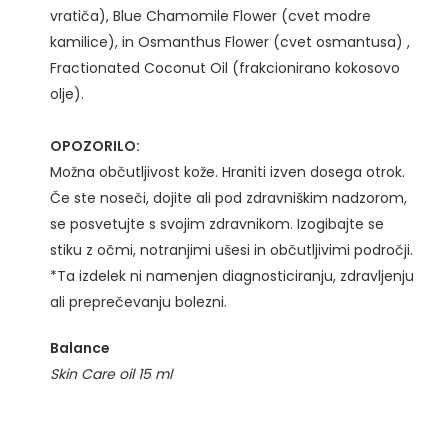
vratiča), Blue Chamomile Flower (cvet modre
kamilice), in Osmanthus Flower (cvet osmantusa) ,
Fractionated Coconut Oil (frakcionirano kokosovo
olje).
OPOZORILO:
Možna občutljivost kože. Hraniti izven dosega otrok.
Če ste noseči, dojite ali pod zdravniškim nadzorom,
se posvetujte s svojim zdravnikom. Izogibajte se
stiku z očmi, notranjimi ušesi in občutljivimi področji.
*Ta izdelek ni namenjen diagnosticiranju, zdravljenju
ali preprečevanju bolezni.
Balance
Skin Care oil
15 ml