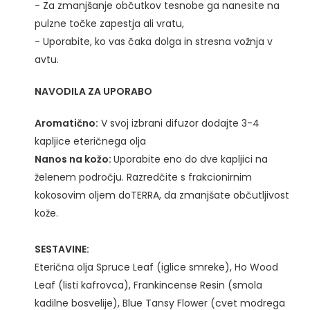
- Za zmanjšanje občutkov tesnobe ga nanesite na
pulzne točke zapestja ali vratu,
- Uporabite, ko vas čaka dolga in stresna vožnja v
avtu.
NAVODILA ZA UPORABO
Aromatično:
V svoj izbrani difuzor dodajte 3-4
kapljice eteričnega olja
Nanos na kožo:
Uporabite eno do dve kapljici na
želenem področju. Razredčite s frakcionirnim
kokosovim oljem doTERRA, da zmanjšate občutljivost
kože.
SESTAVINE:
Eterična olja Spruce Leaf (iglice smreke), Ho Wood
Leaf (listi kafrovca), Frankincense Resin (smola
kadilne bosvelije), Blue Tansy Flower (cvet modrega