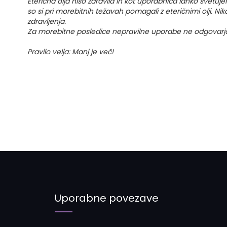
Eterična olja niso zdravila in kot uporabnica lahko svetujem
so si pri morebitnih težavah pomagali z eteričnimi olji. N
zdravljenja.
Za morebitne posledice nepravilne uporabe ne odgovarj
Pravilo velja: Manj je več!
Uporabne povezave