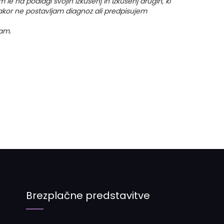
 le na podlagi svojih izkušenj in izkušenj drugih, ki
ikakor ne postavljam diagnoz ali predpisujem
am.
Brezplačne predstavitve