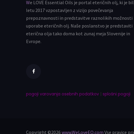
We LOVE Essential Oils je portal eteričnih olj, ki je bil v
letu 2017 vzpostavljen z vizijo povečevanja
prepoznavnosti in predstavitve raznolikih možnosti
uporabe eteričnih olj. Naše poslanstvo je predstaviti
eterična olja tako doma kot zunaj meja Slovenije in
Evrope.
pogoji varovanja osebnih podatkov
|
splošni pogoji
Copyright ©2026
www.WeLoveEO.com
Vse pravice pr