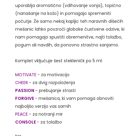
uporablja aromatično (vdihovanje vonja), topično
(nanašanje na kožo) in pomagajo spremeniti
počutje. Že samo nekaj kapljic teh naravnih dišečih
mešanic lahko povzroči globoke čustvene odzive, ki
nam pomagajo spustiti obremenitve, najti tolažbo,
pogum ali navdih, da ponovno strastno sanjamo.
Komplet vključuje šest stekleničk po 5 ml:
MOTIVATE
- za motivacijo
CHEER
- za dvig razpoloženja
PASSION
- prebujanje strasti
FORGIVE
- mešanica, ki vam pomaga obnoviti
najboljšo verzijo vas samih
PEACE
- za notranji mir
CONSOLE
- za tolažbo