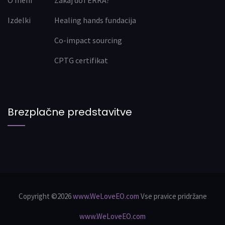
O meni
Zakaj doTERRA?
Izdelki
Healing hands fundacija
Co-impact sourcing
CPTG certifikat
Brezplačne predstavitve
Copyright ©2026
www.WeLoveEO.com
Vse pravice pridržane
www.WeLoveEO.com