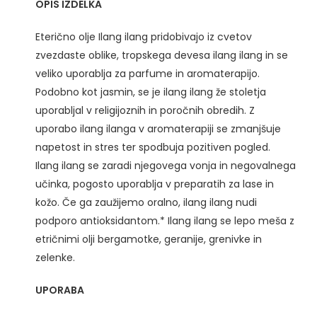
OPIS IZDELKA
Eterično olje Ilang ilang pridobivajo iz cvetov
zvezdaste oblike, tropskega devesa ilang ilang in se
veliko uporablja za parfume in aromaterapijo.
Podobno kot jasmin, se je ilang ilang že stoletja
uporabljal v religijoznih in poročnih obredih. Z
uporabo ilang ilanga v aromaterapiji se zmanjšuje
napetost in stres ter spodbuja pozitiven pogled.
Ilang ilang se zaradi njegovega vonja in negovalnega
učinka, pogosto uporablja v preparatih za lase in
kožo. Če ga zaužijemo oralno, ilang ilang nudi
podporo antioksidantom.* Ilang ilang se lepo meša z
etričnimi olji bergamotke, geranije, grenivke in
zelenke.
UPORABA