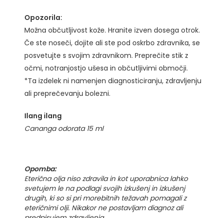
Opozorila:
Možna občutljivost kože. Hranite izven dosega otrok.
Če ste noseči, dojite ali ste pod oskrbo zdravnika, se
posvetujte s svojim zdravnikom. Preprečite stik z
očmi, notranjostjo ušesa in občutljivimi območji.
*Ta izdelek ni namenjen diagnosticiranju, zdravljenju
ali preprečevanju bolezni.
Ilang ilang
Cananga odorata 15 ml
Opomba:
Eterična olja niso zdravila in kot uporabnica lahko
svetujem le na podlagi svojih izkušenj in izkušenj
drugih, ki so si pri morebitnih težavah pomagali z
eteričnimi olji. Nikakor ne postavljam diagnoz ali
predpisujem zdravljenja.