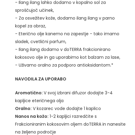
- Ilang ilang lahko dodamo v kopalno sol za
sproščujoč učinek,
- Za osvežitev kože, dodamo ilang ilang v parno
kopel za obraz,
- Eterično olje kanemo na zapestje - tako imamo
sladek, cvetlični parfum,
- Ilang ilang dodamo v doTERRA frakcionirano
kokosovo olje in ga uporabimo kot balzam za lase,
- Uživamo oralno za podporo antioksidantom.*
NAVODILA ZA UPORABO
Aromatično:
V svoj izbrani difuzor dodajte 3-4
kapljice eteričnega olja
Oralno:
V kozarec vode dodajte 1 kaplico
Nanos na kožo:
1-2 kapljici razredčite s
Frakcioniranim kokosovim oljem doTERRA in nanesite
na željeno področje