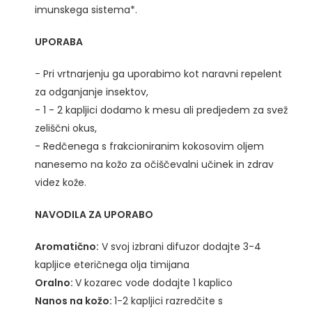
imunskega sistema*.
UPORABA
- Pri vrtnarjenju ga uporabimo kot naravni repelent
za odganjanje insektov,
- 1 - 2 kapljici dodamo k mesu ali predjedem za svež
zeliščni okus,
- Redčenega s frakcioniranim kokosovim oljem
nanesemo na kožo za očiščevalni učinek in zdrav
videz kože.
NAVODILA ZA UPORABO
Aromatično:
V svoj izbrani difuzor dodajte 3-4
kapljice eteričnega olja timijana
Oralno:
V kozarec vode dodajte 1 kaplico
Nanos na kožo:
1-2 kapljici razredčite s