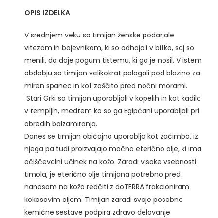
OPIS IZDELKA
V srednjem veku so timijan ženske podarjale
vitezom in bojevnikom, ki so odhajali v bitko, saj so
menili, da daje pogum tistemu, ki ga je nosil. V istem
obdobju so timijan velikokrat pologali pod blazino za
miren spanec in kot zaščito pred nočni morami.
Stari Grki so timijan uporabljali v kopelih in kot kadilo
v templjih, medtem ko so ga Egipčani uporabljali pri
obredih balzamiranja.
Danes se timijan običajno uporablja kot začimba, iz
njega pa tudi proizvajajo močno eterično olje, ki ima
očiščevalni učinek na kožo. Zaradi visoke vsebnosti
timola, je eterično olje timijana potrebno pred
nanosom na kožo redčiti z doTERRA frakcioniram
kokosovim oljem. Timijan zaradi svoje posebne
kemične sestave podpira zdravo delovanje