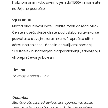
Frakcioniranim kokosovim oljem doTERRA in nanesite
na željeno področje
Opozorila:
Možna občutljivost kože. Hranite izven dosega otrok.
Če ste noseči, dojite ali ste pod oskrbo zdravnika, se
posvetujte s svojim zdravnikom. Preprečite stik z
očmi, notranjostjo ušesa in občutljivimi območji.
*Ta izdelek ni namenjen diagnosticiranju, zdravljenju
ali preprečevanju bolezni.
Timijan
Thymus vulgaris 15 ml
Opomba:
Eterična olja niso zdravila in kot uporabnica lahko
svetujem le na podlagi svojih izkušenj in izkušenj