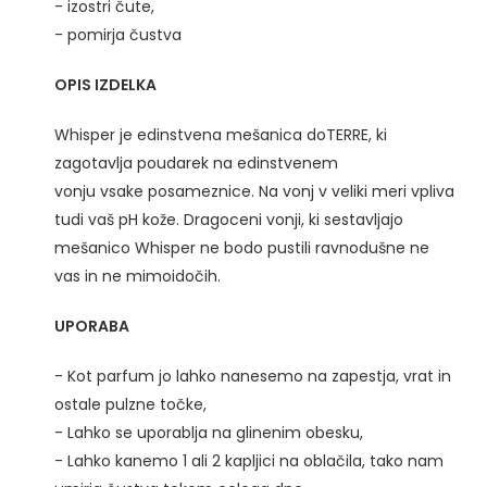
- izostri čute,
- pomirja čustva
OPIS IZDELKA
Whisper je edinstvena mešanica doTERRE, ki
zagotavlja poudarek na edinstvenem
vonju vsake posameznice. Na vonj v veliki meri vpliva
tudi vaš pH kože. Dragoceni vonji, ki sestavljajo
mešanico Whisper ne bodo pustili ravnodušne ne
vas in ne mimoidočih.
UPORABA
- Kot parfum jo lahko nanesemo na zapestja, vrat in
ostale pulzne točke,
- Lahko se uporablja na glinenim obesku,
- Lahko kanemo 1 ali 2 kapljici na oblačila, tako nam