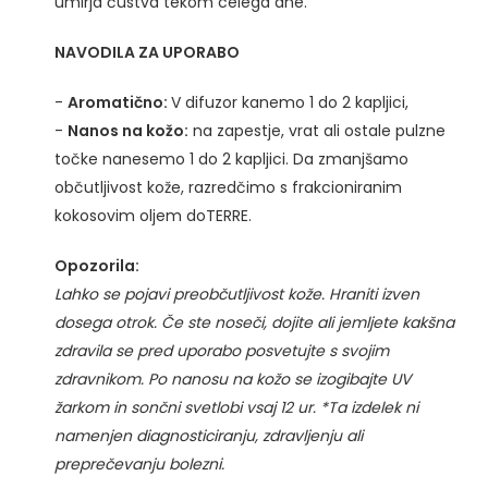
umirja čustva tekom celega dne.
NAVODILA ZA UPORABO
-
Aromatično:
V difuzor kanemo 1 do 2 kapljici,
-
Nanos na kožo:
na zapestje, vrat ali ostale pulzne
točke nanesemo 1 do 2 kapljici. Da zmanjšamo
občutljivost kože, razredčimo s frakcioniranim
kokosovim oljem doTERRE.
Opozorila:
Lahko se pojavi preobčutljivost kože. Hraniti izven
dosega otrok. Če ste noseči, dojite ali jemljete kakšna
zdravila se pred uporabo posvetujte s svojim
zdravnikom. Po nanosu na kožo se izogibajte UV
žarkom in sončni svetlobi vsaj 12 ur. *Ta izdelek ni
namenjen diagnosticiranju, zdravljenju ali
preprečevanju bolezni.