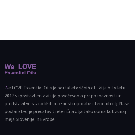
We LOVE Essential Oils je portal eteričnih olj, ki je bil v letu
2017 vzpostavljen z vizijo povečevanja prepoznavnosti in
predstavitve raznolikih možnosti uporabe eteričnih olj. Naše
poslanstvo je predstaviti eterična olja tako doma kot zunaj
meja Slovenije in Evrope.